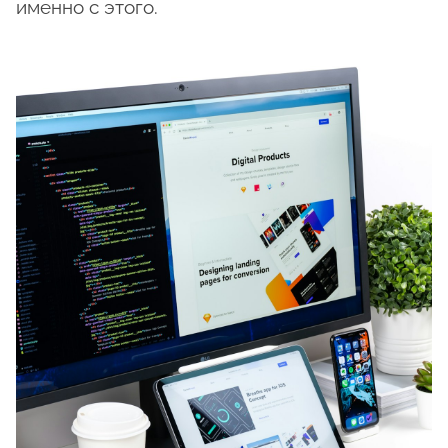
именно с этого.
о
м
у