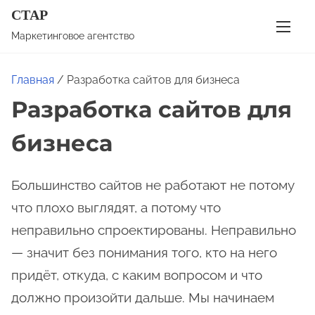
П
СТАР
е
Маркетинговое агентство
р
е
Главная
/ Разработка сайтов для бизнеса
й
Разработка сайтов для
т
и
бизнеса
к
с
Большинство сайтов не работают не потому
о
д
что плохо выглядят, а потому что
е
неправильно спроектированы. Неправильно
р
— значит без понимания того, кто на него
ж
придёт, откуда, с каким вопросом и что
и
должно произойти дальше. Мы начинаем
м